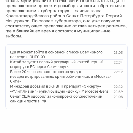
«Главы муниципалитетов Ржевки и Пороховых выходят с
предложением провести довыборы и «хотят обратиться с
предложением к губернатору», – заявил глава
Красногвардейского района Санкт-Петербурга Георгий
Мещеряков. По словам губернатора, она уже получила
соответствующее предложение от глав четырех регионов,
где в ближайшее время состоятся муниципальные
выборы.
ВДНХ может войти в основной список Всемирного
23:05
наследия ЮНЕСКО
Китай запустит первый регулярный контейнерный
22:34
маршрут в ЕС через Севморпуть
Более 20 человек задержаны по делу о
22:12
незарегистрированных криптообменниках в «Москва-
Сити»
Минздрав добавил в ЖНВЛП препарат «Энхерту»
22:12
«Флит Лизинг» купил бывшую «дочку» Mercedes-Benz
21:39
Сенат США одобрил законопроект об ужесточении
21:08
санкций против РФ