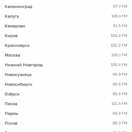
Калининград
97.7 FM
Калуга
106.1 FM
Кемерово
91.5 FM
Киров
104.3 FM
Красноярск
102.2 FM
Москва
100.1 FM
Нижний Новгород
100.4 FM
Новокузнецк
96.9 FM
Новосибирск
96.6 FM
Озёрск
95.4 FM
Пенза
101.4 FM
Пермь
98.9 FM
Псков
88.3 FM