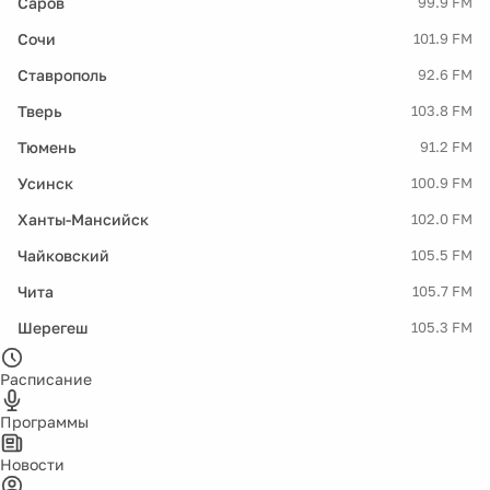
Саров
99.9 FM
Сочи
101.9 FM
Ставрополь
92.6 FM
Тверь
103.8 FM
Тюмень
91.2 FM
Усинск
100.9 FM
Ханты-Мансийск
102.0 FM
Чайковский
105.5 FM
Чита
105.7 FM
Шерегеш
105.3 FM
Расписание
Программы
Новости