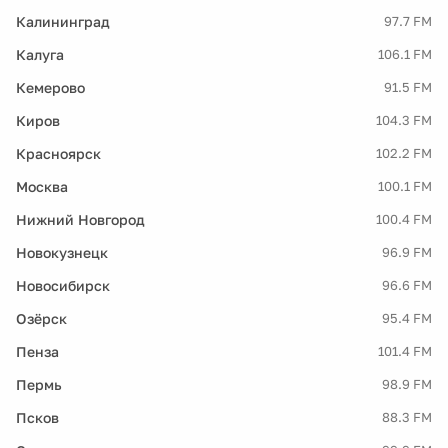
Калининград
97.7 FM
Калуга
106.1 FM
Кемерово
91.5 FM
Киров
104.3 FM
Красноярск
102.2 FM
Москва
100.1 FM
Нижний Новгород
100.4 FM
Новокузнецк
96.9 FM
Новосибирск
96.6 FM
Озёрск
95.4 FM
Пенза
101.4 FM
Пермь
98.9 FM
Псков
88.3 FM