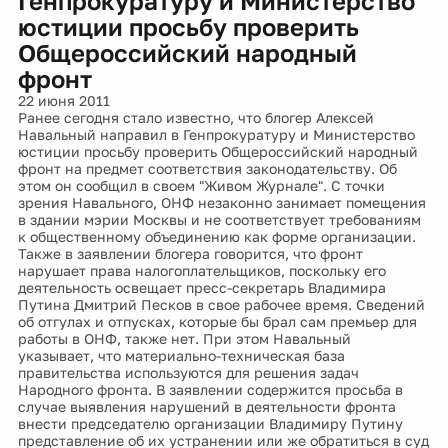
Генпрокуратуру и Министерство
юстиции просьбу проверить
Общероссийский народный
фронт
22 июня 2011
Ранее сегодня стало известно, что блогер Алексей
Навальный направил в Генпрокуратуру и Министерство
юстиции просьбу проверить Общероссийский народный
фронт на предмет соответствия законодательству. Об
этом он сообщил в своем "Живом Журнале". С точки
зрения Навального, ОНФ незаконно занимает помещения
в здании мэрии Москвы и не соответствует требованиям
к общественному объединению как форме организации.
Также в заявлении блогера говорится, что фронт
нарушает права налогоплательщиков, поскольку его
деятельность освещает пресс-секретарь Владимира
Путина Дмитрий Песков в свое рабочее время. Сведений
об отгулах и отпусках, которые бы брал сам премьер для
работы в ОНФ, также нет. При этом Навальный
указывает, что материально-техническая база
правительства используются для решения задач
Народного фронта. В заявлении содержится просьба в
случае выявления нарушений в деятельности фронта
внести председателю организации Владимиру Путину
представление об их устранении или же обратиться в суд