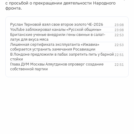
с просьбой о прекращении деятельности Народного
фронта.
Руслан Терновой взял свое второе золото ЧЕ-2026
23:08
YouTube заблокировал каналы «Русской общины»
23:08
Британские ученые внедрили гены свиньи в салат-
22:53
латук для вкуса мяса
Лишенная сертификата эксплуатанта «Ижавиа»
22:53
собирается устранить замечания Росавиации
В Лондоне предложили в пабах запретить пить у барной
22:51
стойки
Глава ДУМ Москвы Аляутдинов опроверг создание
22:51
собственной партии