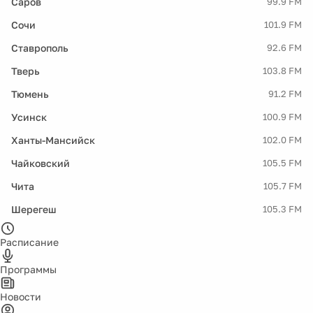
Саров
99.9 FM
Сочи
101.9 FM
Ставрополь
92.6 FM
Тверь
103.8 FM
Тюмень
91.2 FM
Усинск
100.9 FM
Ханты-Мансийск
102.0 FM
Чайковский
105.5 FM
Чита
105.7 FM
Шерегеш
105.3 FM
Расписание
Программы
Новости