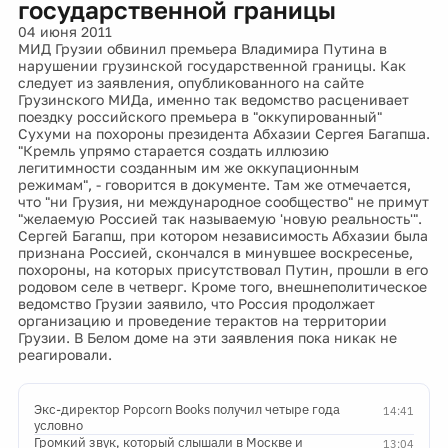
государственной границы
04 июня 2011
МИД Грузии обвинил премьера Владимира Путина в
нарушении грузинской государственной границы. Как
следует из заявления, опубликованного на сайте
Грузинского МИДа, именно так ведомство расценивает
поездку российского премьера в "оккупированный"
Сухуми на похороны президента Абхазии Сергея Багапша.
"Кремль упрямо старается создать иллюзию
легитимности созданным им же оккупационным
режимам", - говорится в документе. Там же отмечается,
что "ни Грузия, ни международное сообщество" не примут
"желаемую Россией так называемую 'новую реальность'".
Сергей Багапш, при котором независимость Абхазии была
признана Россией, скончался в минувшее воскресенье,
похороны, на которых присутствовал Путин, прошли в его
родовом селе в четверг. Кроме того, внешнеполитическое
ведомство Грузии заявило, что Россия продолжает
организацию и проведение терактов на территории
Грузии. В Белом доме на эти заявления пока никак не
реагировали.
Экс-директор Popcorn Books получил четыре года
14:41
условно
Громкий звук, который слышали в Москве и
13:04