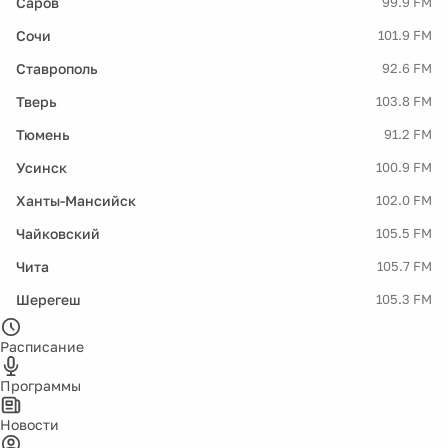
Саров
99.9 FM
Сочи
101.9 FM
Ставрополь
92.6 FM
Тверь
103.8 FM
Тюмень
91.2 FM
Усинск
100.9 FM
Ханты-Мансийск
102.0 FM
Чайковский
105.5 FM
Чита
105.7 FM
Шерегеш
105.3 FM
Расписание
Программы
Новости