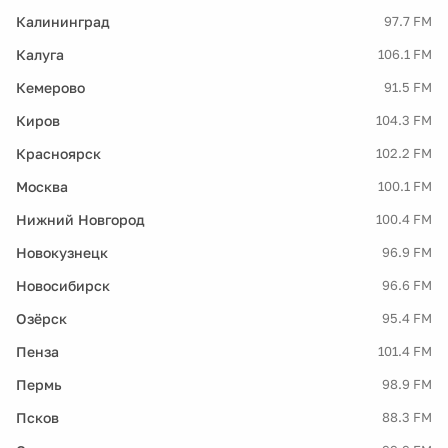
Калининград
97.7 FM
Калуга
106.1 FM
Кемерово
91.5 FM
Киров
104.3 FM
Красноярск
102.2 FM
Москва
100.1 FM
Нижний Новгород
100.4 FM
Новокузнецк
96.9 FM
Новосибирск
96.6 FM
Озёрск
95.4 FM
Пенза
101.4 FM
Пермь
98.9 FM
Псков
88.3 FM