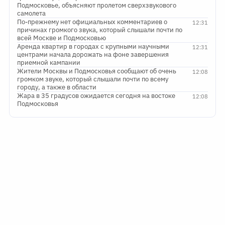
Подмосковье, объясняют пролетом сверхзвукового
самолета
По-прежнему нет официальных комментариев о
12:31
причинах громкого звука, который слышали почти по
всей Москве и Подмосковью
Аренда квартир в городах с крупными научными
12:31
центрами начала дорожать на фоне завершения
приемной кампании
Жители Москвы и Подмосковья сообщают об очень
12:08
громком звуке, который слышали почти по всему
городу, а также в области
Жара в 35 градусов ожидается сегодня на востоке
12:08
Подмосковья