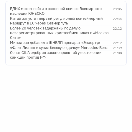
ВДНХ может войти в основной список Всемирного
23:05
наследия ЮНЕСКО
Китай запустит первый регулярный контейнерный
22:34
маршрут в ЕС через Севморпуть
Более 20 человек задержаны по делу о
22:12
незарегистрированных криптообменниках в «Москва-
Сити»
Минздрав добавил в ЖНВЛП препарат «Энхерту»
22:12
«Флит Лизинг» купил бывшую «дочку» Mercedes-Benz
21:39
Сенат США одобрил законопроект об ужесточении
21:08
санкций против РФ