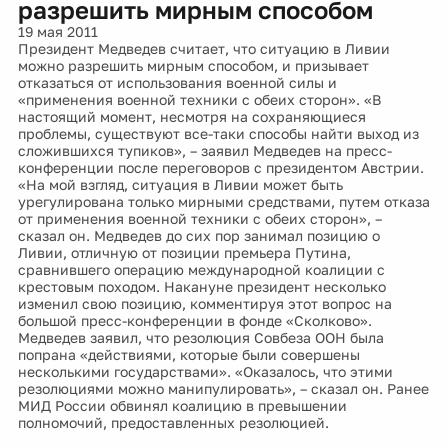
разрешить мирным способом
19 мая 2011
Президент Медведев считает, что ситуацию в Ливии
можно разрешить мирным способом, и призывает
отказаться от использования военной силы и
«применения военной техники с обеих сторон». «В
настоящий момент, несмотря на сохраняющиеся
проблемы, существуют все-таки способы найти выход из
сложившихся тупиков», – заявил Медведев на пресс-
конференции после переговоров с президентом Австрии.
«На мой взгляд, ситуация в Ливии может быть
урегулирована только мирными средствами, путем отказа
от применения военной техники с обеих сторон», –
сказал он. Медведев до сих пор занимал позицию о
Ливии, отличную от позиции премьера Путина,
сравнившего операцию международной коалиции с
крестовым походом. Накануне президент несколько
изменил свою позицию, комментируя этот вопрос на
большой пресс-конференции в фонде «Сколково».
Медведев заявил, что резолюция Совбеза ООН была
попрана «действиями, которые были совершены
несколькими государствами». «Оказалось, что этими
резолюциями можно манипулировать», – сказал он. Ранее
МИД России обвинял коалицию в превышении
полномочий, предоставленных резолюцией.