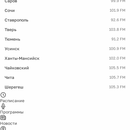
Саров
99.9 FM
Сочи
101.9 FM
Ставрополь
92.6 FM
Тверь
103.8 FM
Тюмень
91.2 FM
Усинск
100.9 FM
Ханты-Мансийск
102.0 FM
Чайковский
105.5 FM
Чита
105.7 FM
Шерегеш
105.3 FM
Расписание
Программы
Новости