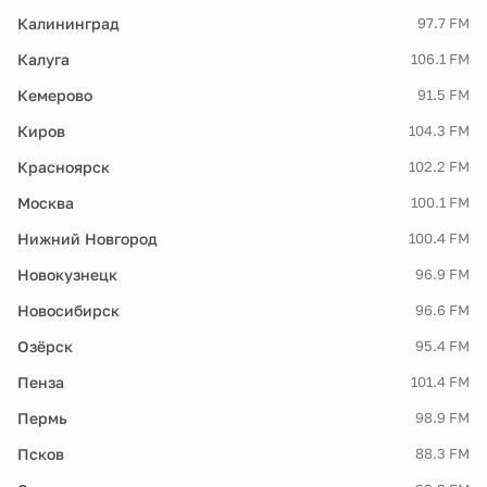
Калининград
97.7 FM
Калуга
106.1 FM
Кемерово
91.5 FM
Киров
104.3 FM
Красноярск
102.2 FM
Москва
100.1 FM
Нижний Новгород
100.4 FM
Новокузнецк
96.9 FM
Новосибирск
96.6 FM
Озёрск
95.4 FM
Пенза
101.4 FM
Пермь
98.9 FM
Псков
88.3 FM