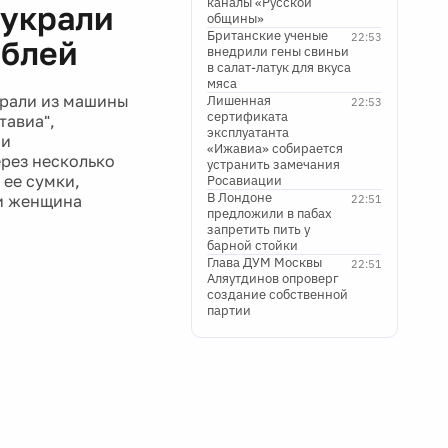
каналы «Русской
 украли
общины»
Британские ученые
22:53
ублей
внедрили гены свиньи
в салат-латук для вкуса
мяса
крали из машины
Лишенная
22:53
сертификата
тавиа",
эксплуатанта
ми
«Ижавиа» собирается
ерез несколько
устранить замечания
 ее сумки,
Росавиации
В Лондоне
ги женщина
22:51
предложили в пабах
запретить пить у
барной стойки
Глава ДУМ Москвы
22:51
Аляутдинов опроверг
создание собственной
партии