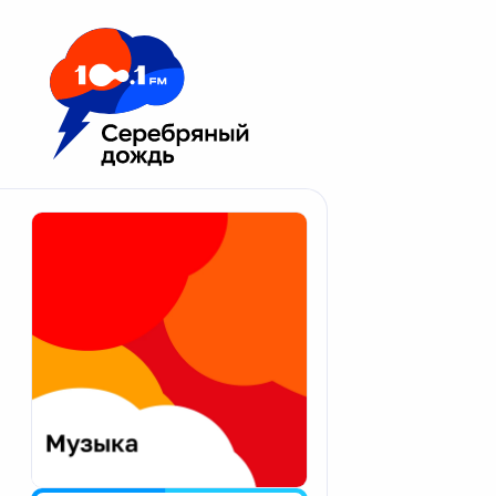
Москва 100.1 FM
Апатиты
Астрахань
Волгоград
Вологда
Екатеринбург
Иваново
Казань
Калининград
Калуга