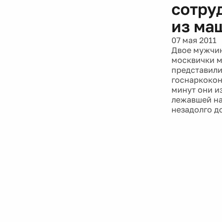
сотру
из ма
07 мая 2011
Двое мужчин
москвички м
представили
госнаркокон
минут они и
лежавшей на
незадолго до