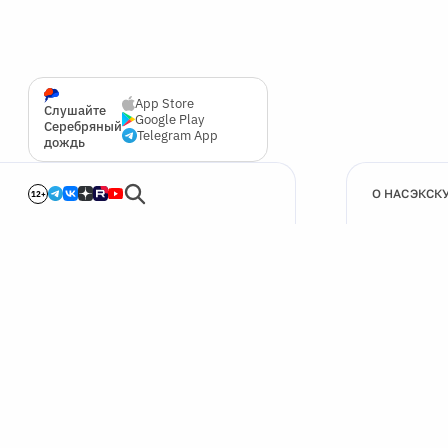
App Store
Слушайте
Google Play
Серебряный
Telegram App
дождь
О НАС
ЭКСК
12+
🍪
Мы используем cookie для улучшения работы сайта.