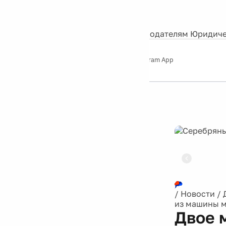
События
Контакты
О нас
Экскурсии
Silver Studio
Рекламодателям
Юридиче
Слушайте
App Store
Google Play
Telegram App
Серебряный
дождь
12+
Реклама
/
Новости
/
из машины м
Двое 