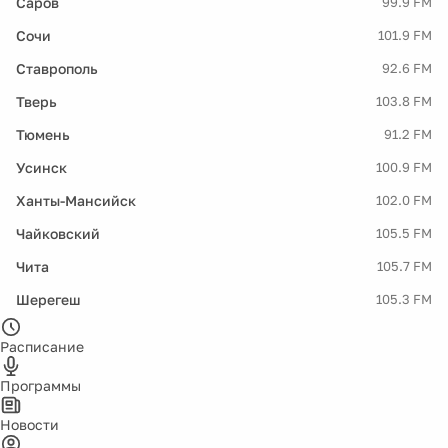
Саров
99.9 FM
Сочи
101.9 FM
Ставрополь
92.6 FM
Тверь
103.8 FM
Тюмень
91.2 FM
Усинск
100.9 FM
Ханты-Мансийск
102.0 FM
Чайковский
105.5 FM
Чита
105.7 FM
Шерегеш
105.3 FM
Расписание
Программы
Новости