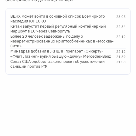
ВДНХ может войти в основной список Всемирного
23:05
наследия ЮНЕСКО
Китай запустит первый регулярный контейнерный
22:34
маршрут в ЕС через Севморпуть
Более 20 человек задержаны по делу о
22:12
незарегистрированных криптообменниках в «Москва-
Сити»
Минздрав добавил в ЖНВЛП препарат «Энхерту»
22:12
«Флит Лизинг» купил бывшую «дочку» Mercedes-Benz
21:39
Сенат США одобрил законопроект об ужесточении
21:08
санкций против РФ