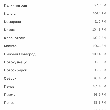
Калининград
97.7 FM
Калуга
106.1 FM
Кемерово
91.5 FM
Киров
104.3 FM
Красноярск
102.2 FM
Москва
100.1 FM
Нижний Новгород
100.4 FM
Новокузнецк
96.9 FM
Новосибирск
96.6 FM
Озёрск
95.4 FM
Пенза
101.4 FM
Пермь
98.9 FM
Псков
88.3 FM