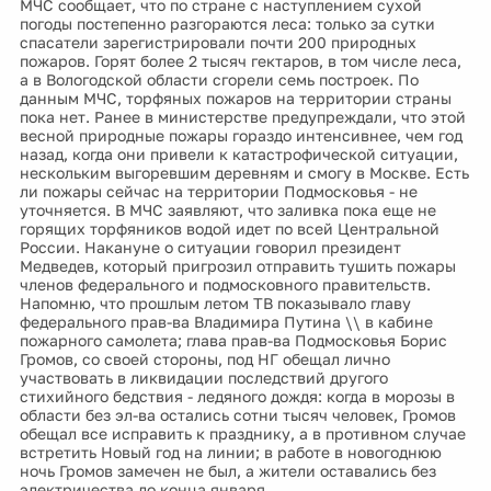
МЧС сообщает, что по стране с наступлением сухой
погоды постепенно разгораются леса: только за сутки
спасатели зарегистрировали почти 200 природных
пожаров. Горят более 2 тысяч гектаров, в том числе леса,
а в Вологодской области сгорели семь построек. По
данным МЧС, торфяных пожаров на территории страны
пока нет. Ранее в министерстве предупреждали, что этой
весной природные пожары гораздо интенсивнее, чем год
назад, когда они привели к катастрофической ситуации,
нескольким выгоревшим деревням и смогу в Москве. Есть
ли пожары сейчас на территории Подмосковья - не
уточняется. В МЧС заявляют, что заливка пока еще не
горящих торфяников водой идет по всей Центральной
России. Накануне о ситуации говорил президент
Медведев, который пригрозил отправить тушить пожары
членов федерального и подмосковного правительств.
Напомню, что прошлым летом ТВ показывало главу
федерального прав-ва Владимира Путина \\ в кабине
пожарного самолета; глава прав-ва Подмосковья Борис
Громов, со своей стороны, под НГ обещал лично
участвовать в ликвидации последствий другого
стихийного бедствия - ледяного дождя: когда в морозы в
области без эл-ва остались сотни тысяч человек, Громов
обещал все исправить к празднику, а в противном случае
встретить Новый год на линии; в работе в новогоднюю
ночь Громов замечен не был, а жители оставались без
электричества до конца января.