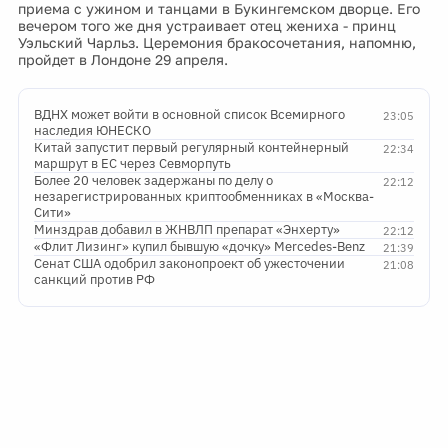
приема с ужином и танцами в Букингемском дворце. Его
вечером того же дня устраивает отец жениха - принц
Уэльский Чарльз. Церемония бракосочетания, напомню,
пройдет в Лондоне 29 апреля.
ВДНХ может войти в основной список Всемирного
23:05
наследия ЮНЕСКО
Китай запустит первый регулярный контейнерный
22:34
маршрут в ЕС через Севморпуть
Более 20 человек задержаны по делу о
22:12
незарегистрированных криптообменниках в «Москва-
Сити»
Минздрав добавил в ЖНВЛП препарат «Энхерту»
22:12
«Флит Лизинг» купил бывшую «дочку» Mercedes-Benz
21:39
Сенат США одобрил законопроект об ужесточении
21:08
санкций против РФ