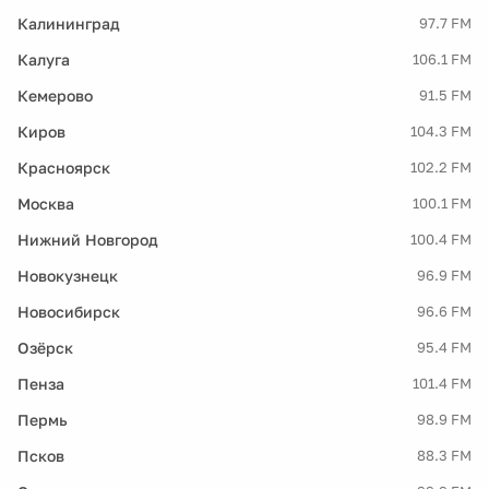
Калининград
97.7 FM
Калуга
106.1 FM
Кемерово
91.5 FM
Киров
104.3 FM
Красноярск
102.2 FM
Москва
100.1 FM
Нижний Новгород
100.4 FM
Новокузнецк
96.9 FM
Новосибирск
96.6 FM
Озёрск
95.4 FM
Пенза
101.4 FM
Пермь
98.9 FM
Псков
88.3 FM