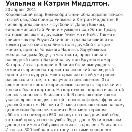
Уильяма и Кэтрин Миддлтон.
23 апреля 2011
Королевский двор Великобритании обнародовал список
гостей свадьбы принца Уильяма и Кэтрин Миддлтон. В
числе приглашенных - футболист Дэвид Бекхэм,
кинорежиссер Гай Ричи и музыкант сэр Элтон Джон,
которые являются друзьями Уильяма и Кейт. Также в
списке - актер Роуэн Аткинсон, прославившийся не
только ролью мистера Бина, но и дружбой с отцом
жениха, принца Уэльского Чарльза. Зарубежные
монаршьи дома будут, в частности, представлять
наследный принц Бахрейна, султан Брунея и эмир
Катара. Из-за трагедии в Японии были вынуждены
отменить приезд на торжества японский наследный
принц и его супруга. Некоторые из гостей уже ранее
рассказали о том, что получили приглашения. Это
вложенные в светло-коричневые конверты карточки из
тонкого белого картона. На карточках - корона и золотой
вензель королевы Елизаветы II. В приглашении также
указан дресс-код для гостей - военная форма, фрак или
деловой костюм. Из почти 2 тысяч приглашенных на саму
церемонию бракосочетания в Вестминстерском
аббатстве примерно 650 попадут на праздничный обед,
который сразу после службы будет дан в Букингемском
дворце от имени бабушки жениха - королевы Елизаветы.
И только 300 избранных станут гостями вечернего