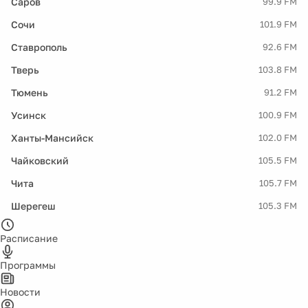
Саров
99.9 FM
Сочи
101.9 FM
Ставрополь
92.6 FM
Тверь
103.8 FM
Тюмень
91.2 FM
Усинск
100.9 FM
Ханты-Мансийск
102.0 FM
Чайковский
105.5 FM
Чита
105.7 FM
Шерегеш
105.3 FM
Расписание
Программы
Новости