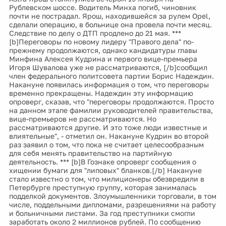
Рублевском шоссе. Водитель Минха погиб, чиновник
почти не пострадал. Ярош, находившейся за рулем Opel,
сделали операцию, в больнице она провела почти месяц.
Следствие по делу о ДТП продлено до 21 мая. ***
[b]Переговоры по новому лидеру "Правого дела" по-
прежнему продолжаются, однако кандидатуры главы
Минфина Алексея Кудрина и первого вице-премьера
Игоря Шувалова уже не рассматриваются, [/b]сообщил
член федерального политсовета партии Борис Надеждин.
Накануне появилась информация о том, что переговоры
временно прекращены. Надеждин эту информацию
опроверг, сказав, что "переговоры продолжаются. Просто
на данном этапе фамилии руководителей правительства,
вице-премьеров не рассматриваются. Но
рассматриваются другие. И это тоже люди известные и
влиятельные", - отметил он. Накануне Кудрин во второй
раз заявил о том, что пока не считает целесообразным
для себя менять правительство на партийную
деятельность. *** [b]В Гознаке опроверг сообщения о
хищении бумаги для "липовых" бланков.[/b] Накануне
стало известно о том, что милиционеры обезвредили в
Петербурге преступную группу, которая занималась
подделкой документов. Злоумышленники торговали, в том
числе, поддельными дипломами, разрешениями на работу
и больничными листами. За год преступники смогли
заработать около 2 миллионов рублей. По сообщению