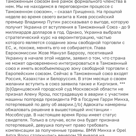
Таможенным союзом вне рамок формального членства в
нем. Мы не находимся в переговорном процессе с
Таможенном союзом», – сказал Грищенко. На прошлой
неделе во время своего визита в Киев российский
премьер Владимир Путин рассказывал о выгоде, которую
получит Украина от вступления в Таможенный Союз - до 9
миллиардов долларов в год. Однако, Украина выбрала
стратегический курс на евроинтеграцию, частью
которого является создание зоны свободной торговли с
ЕС, и, похоже, менять его не собирается. Глава
Еврокомиссии Жозе Мануэл Баррозу, посетивший
Украину в начале этой недели, заявил о том, что страна
не может одновременно интегрироваться в Таможенный
союз и иметь всеобъемлющую зону свободной торговли с
Европейским союзом. Сейчас в Таможенный союз входят
Россия, Казахстан и Белоруссия. В этом месяце о своем
желании вступить в союз заявила также и Киргизия. ***
[b]Одинцовский городской суд Московской области не
признал Алену Ярош, пострадавшую в аварии с участием
машины полпреда президента РФ в Госдуме Гарри Минха,
потерпевшей по делу об аварии.[/b] Адвокаты намерены
обжаловать решение в вышестоящей инстанции -
Мособлсуде. В настоящее время Ярош имеет статус
свидетеля. Только в случае, если она будет признана
потерпевшей, девушка получит право требовать
компенсации за полученные травмы. BMW Минха и Opel
Astra Ярош столкнулись вечером 19 января на