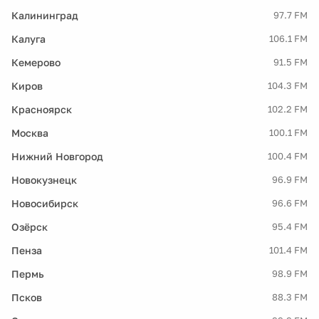
Калининград
97.7 FM
Калуга
106.1 FM
Кемерово
91.5 FM
Киров
104.3 FM
Красноярск
102.2 FM
Москва
100.1 FM
Нижний Новгород
100.4 FM
Новокузнецк
96.9 FM
Новосибирск
96.6 FM
Озёрск
95.4 FM
Пенза
101.4 FM
Пермь
98.9 FM
Псков
88.3 FM