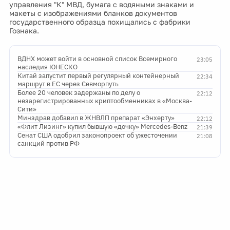
управления "К" МВД, бумага с водяными знаками и
макеты с изображениями бланков документов
государственного образца похищались с фабрики
Гознака.
ВДНХ может войти в основной список Всемирного
23:05
наследия ЮНЕСКО
Китай запустит первый регулярный контейнерный
22:34
маршрут в ЕС через Севморпуть
Более 20 человек задержаны по делу о
22:12
незарегистрированных криптообменниках в «Москва-
Сити»
Минздрав добавил в ЖНВЛП препарат «Энхерту»
22:12
«Флит Лизинг» купил бывшую «дочку» Mercedes-Benz
21:39
Сенат США одобрил законопроект об ужесточении
21:08
санкций против РФ