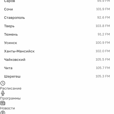
Саров
99.9 FM
Сочи
101.9 FM
Ставрополь
92.6 FM
Тверь
103.8 FM
Тюмень
91.2 FM
Усинск
100.9 FM
Ханты-Мансийск
102.0 FM
Чайковский
105.5 FM
Чита
105.7 FM
Шерегеш
105.3 FM
Расписание
Программы
Новости