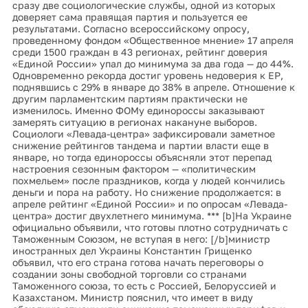
сразу две социологические службы, одной из которых
доверяет сама правящая партия и пользуется ее
результатами. Согласно всероссийскому опросу,
проведенному фондом «Общественное мнение» 17 апреля
среди 1500 граждан в 43 регионах, рейтинг доверия
«Единой России» упал до минимума за два года — до 44%.
Одновременно рекорда достиг уровень недоверия к ЕР,
поднявшись с 29% в январе до 38% в апреле. Отношение к
другим парламентским партиям практически не
изменилось. Именно ФОМу единороссы заказывают
замерять ситуацию в регионах накануне выборов.
Социологи «Левада-центра» зафиксировали заметное
снижение рейтингов тандема и партии власти еще в
январе, но тогда единороссы объясняли этот перепад
настроения сезонным фактором — «политическим
похмельем» после праздников, когда у людей кончились
деньги и пора на работу. Но снижение продолжается: в
апреле рейтинг «Единой России» и по опросам «Левада-
центра» достиг двухлетнего минимума. *** [b]На Украине
официально объявили, что готовы плотно сотрудничать с
Таможенным Союзом, не вступая в него: [/b]министр
иностранных дел Украины Константин Грищенко
объявил, что его страна готова начать переговоры о
создании зоны свободной торговли со странами
Таможенного союза, то есть с Россией, Белоруссией и
Казахстаном. Министр пояснил, что имеет в виду