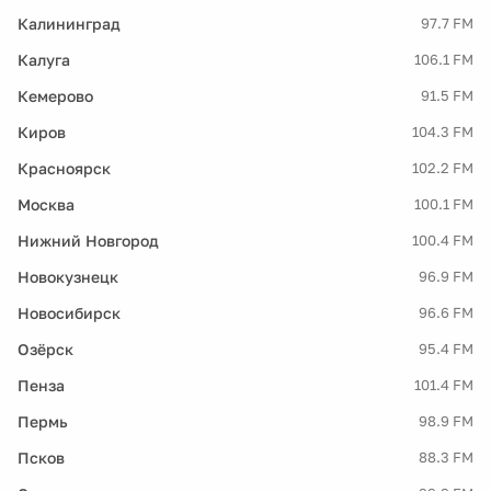
Калининград
97.7 FM
Калуга
106.1 FM
Кемерово
91.5 FM
Киров
104.3 FM
Красноярск
102.2 FM
Москва
100.1 FM
Нижний Новгород
100.4 FM
Новокузнецк
96.9 FM
Новосибирск
96.6 FM
Озёрск
95.4 FM
Пенза
101.4 FM
Пермь
98.9 FM
Псков
88.3 FM