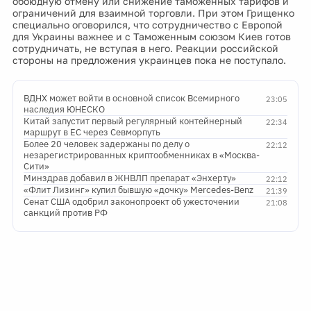
обоюдную отмену или снижение таможенных тарифов и
ограничений для взаимной торговли. При этом Грищенко
специально оговорился, что сотрудничество с Европой
для Украины важнее и с Таможенным союзом Киев готов
сотрудничать, не вступая в него. Реакции российской
стороны на предложения украинцев пока не поступало.
ВДНХ может войти в основной список Всемирного
23:05
наследия ЮНЕСКО
Китай запустит первый регулярный контейнерный
22:34
маршрут в ЕС через Севморпуть
Более 20 человек задержаны по делу о
22:12
незарегистрированных криптообменниках в «Москва-
Сити»
Минздрав добавил в ЖНВЛП препарат «Энхерту»
22:12
«Флит Лизинг» купил бывшую «дочку» Mercedes-Benz
21:39
Сенат США одобрил законопроект об ужесточении
21:08
санкций против РФ