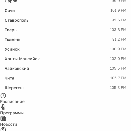
Саров
99.9 FM
Сочи
101.9 FM
Ставрополь
92.6 FM
Тверь
103.8 FM
Тюмень
91.2 FM
Усинск
100.9 FM
Ханты-Мансийск
102.0 FM
Чайковский
105.5 FM
Чита
105.7 FM
Шерегеш
105.3 FM
Расписание
Программы
Новости