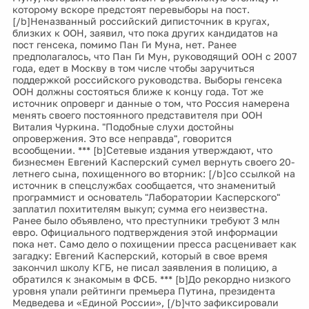
которому вскоре предстоят перевыборы на пост.
[/b]Неназванный российский диписточник в кругах,
близких к ООН, заявил, что пока других кандидатов на
пост генсека, помимо Пан Ги Муна, нет. Ранее
предполагалось, что Пан Ги Мун, руководящий ООН с 2007
года, едет в Москву в том числе чтобы заручиться
поддержкой российского руководства. Выборы генсека
ООН должны состояться ближе к концу года. Тот же
источник опроверг и данные о том, что Россия намерена
менять своего постоянного представителя при ООН
Виталия Чуркина. "Подобные слухи достойны
опровержения. Это все неправда", говорится
всообщении. *** [b]Сетевые издания утверждают, что
бизнесмен Евгений Касперский сумел вернуть своего 20-
летнего сына, похищенного во вторник: [/b]со ссылкой на
источник в спецслужбах сообщается, что знаменитый
программист и основатель "Лаборатории Касперского"
заплатил похитителям выкуп; сумма его неизвестна.
Ранее было объявлено, что преступники требуют 3 млн
евро. Официального подтверждения этой информации
пока нет. Само дело о похищении пресса расценивает как
загадку: Евгений Касперский, который в свое время
закончил школу КГБ, не писал заявления в полицию, а
обратился к знакомым в ФСБ. *** [b]До рекордно низкого
уровня упали рейтинги премьера Путина, президента
Медведева и «Единой России», [/b]что зафиксировали