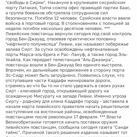
"свободы в Сирии". Накануне в крупнешем сисрийском
порту Латакия, Толпа сожгла офис правящей партии Баас,
а группа боевиков обстреляла сотрудников сил
безопаности. Погибли 12 человек. Срийские власти ввели
войска в портовый город. В столкновениях с полицией за
неделю погибли несколько десятков человек. ***
Ливийские повстанцы вернули сегодня под свой контроль
город Бен-Джауад, отвоевав практически половину
"нефтяного полумесяца" Ливии, как называют побережье
залива Сирт. За сутки освобождены нефтеналивные
порты Марса-эль-Брега и Рас- Лануф, а также город Эль-
Укайла. Как передает телестанция "Аль-Джазира",
повстанцы вошли в Бен-Джауад без единого выстрела.
Впрочем, их дальнейшее продвижение в сторону порта
Эс-Сидр может быть затруднено. Появились слухи, что
отступавшие части Каддафи минировали дороги,
стремясь во что бы то ни стало удержать в своих руках
Сирт - ключевой город, открывающий дорогу на
осажденную Мисурату на западе Ливии. Именно угроза
Сирту - родному для клана Каддафи городу - заставила в
начале марта ливийского правителя начать решительное
наступление на восточные районы, освобожденные
повстанцами после революции 17 февраля. *** Власти
Великобритании готовятся начать поставки оружия
ливийским повстанцам, сообщила сегодня газета "Санди
таймс". Причиной такого решения издание называет тот