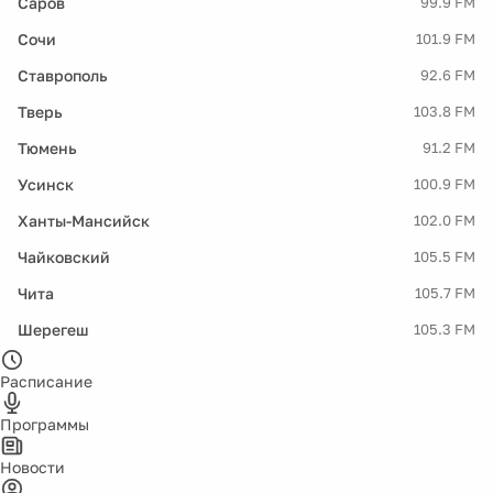
Саров
99.9 FM
Сочи
101.9 FM
Ставрополь
92.6 FM
Тверь
103.8 FM
Тюмень
91.2 FM
Усинск
100.9 FM
Ханты-Мансийск
102.0 FM
Чайковский
105.5 FM
Чита
105.7 FM
Шерегеш
105.3 FM
Расписание
Программы
Новости