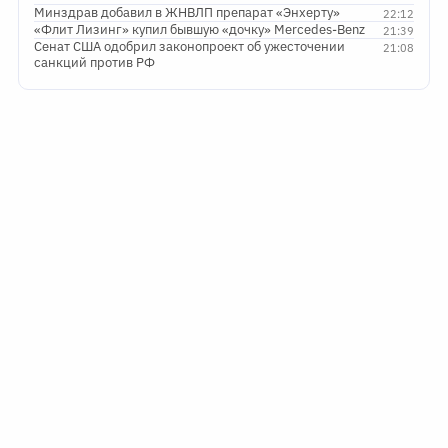
Минздрав добавил в ЖНВЛП препарат «Энхерту»
22:12
«Флит Лизинг» купил бывшую «дочку» Mercedes-Benz
21:39
Сенат США одобрил законопроект об ужесточении
21:08
санкций против РФ