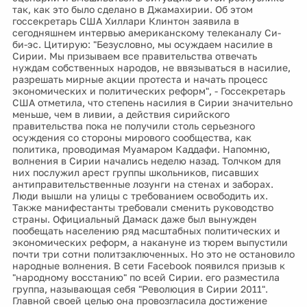
так, как это было сделано в Джамахирии. Об этом
госсекретарь США Хиллари Клинтон заявила в
сегодняшнем интервью американскому телеканалу Си-
би-эс. Цитирую: "Безусловно, мы осуждаем насилие в
Сирии. Мы призываем все правительства отвечать
нуждам собственных народов, не ввязываться в насилие,
разрешать мирные акции протеста и начать процесс
экономических и политических реформ", - Госсекретарь
США отметила, что степень насилия в Сирии значительно
меньше, чем в ливии, а действия сирийского
правительства пока не получили столь серьезного
осуждения со стороны мирового сообщества, как
политика, проводимая Муамаром Каддафи. Напомню,
волнения в Сирии начались неделю назад. Толчком для
них послужил арест группы школьников, писавших
антиправительственные лозунги на стенах и заборах.
Люди вышли на улицы с требованием освободить их.
Также манифестанты требовали сменить руководство
страны. Официальный Дамаск даже был вынужден
пообещать населению ряд масштабных политических и
экономических реформ, а накануне из тюрем выпустили
почти три сотни политзаключенных. Но это не остановило
народные волнения. В сети Facebook появился призыв к
"народному восстанию" по всей Сирии. его разместила
группа, называющая себя "Революция в Сирии 2011".
Главной своей целью она провозгласила достижение