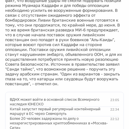
факт, что воздушные удары не смогли подорвать позиции
режима Муамара Каддафи и для победы оппозиции
необходимо усилить ее вооруженные формирования. В
связи с отсутствием ожидаемого эффекта от
бомбардировок Ливии британские военные готовятся к
тому, что они продолжатся, по крайней мере, до июня. В
то же время британская разведка МИ-6 предупреждает,
что в случае начала поставок оружия ливийским
повстанцам оно попадет в руки боевиков "Аль-Каиды",
которые воюют против сил Каддафи на стороне
оппозиции. Поставки оружия ливийской оппозиции
станут нарушением эмбарго, объявленного ООН, и для их
осуществления потребуется принять новую резолюцию
Совета Безопасности. Источник в правительстве заявил
"Санди таймс", что возможное решение - поручить эту
задачу арабским странам. "Один из вариантов - закрыть
глаза на то, что катарцы или саудовцы будут вооружать
повстанцев", - отметил он.
ВДНХ может войти в основной список Всемирного
23:05
наследия ЮНЕСКО
Китай запустит первый регулярный контейнерный
22:34
маршрут в ЕС через Севморпуть
Более 20 человек задержаны по делу о
22:12
незарегистрированных криптообменниках в «Москва-
Сити»