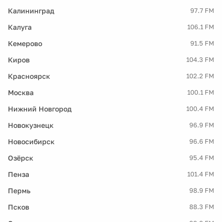
Калининград
97.7 FM
Калуга
106.1 FM
Кемерово
91.5 FM
Киров
104.3 FM
Красноярск
102.2 FM
Москва
100.1 FM
Нижний Новгород
100.4 FM
Новокузнецк
96.9 FM
Новосибирск
96.6 FM
Озёрск
95.4 FM
Пенза
101.4 FM
Пермь
98.9 FM
Псков
88.3 FM