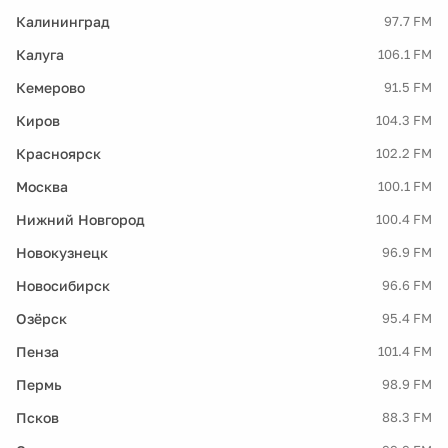
Калининград
97.7 FM
Калуга
106.1 FM
Кемерово
91.5 FM
Киров
104.3 FM
Красноярск
102.2 FM
Москва
100.1 FM
Нижний Новгород
100.4 FM
Новокузнецк
96.9 FM
Новосибирск
96.6 FM
Озёрск
95.4 FM
Пенза
101.4 FM
Пермь
98.9 FM
Псков
88.3 FM