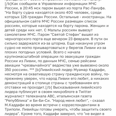
[/b]Как сообщили в Управлении информации МЧС
России, в 20:45 мск паром вышел из порта Рас-Лануфа.
"На борту судна находятся около 400 человек, среди
которых 126 граждан России. Остальные - иностранцы. На
официальном сайте МЧС России размещен список
россиян, которые находятся на борту парома. Женщин и
детей среди них нет. С Мальты россиян вывезут
самолетами МЧС. Паром "Святой Стефан" вышел из
черногорского порта еще вечером 23 февраля. В пути он
сильно задержался из-за шторма. Еще накануне утром
судно не могло пришвартоваться у берегов Ливии из-за
плохих погодных условий. Всего с начала
крупномасштабной операции по эвакуации граждан
России из Ливии, по данным МЧС, семью рейсами
авиации "чрезвычайного" ведомства уже вывезено около
350 россиян. *** [b]Ливийский лидер Муамар Каддафи,
несмотря на охватившую страну гражданскую войну, по-
прежнему уверен, что народ Ливии его любит, а никаких
демонстраций в столице страны с требованием его
отставки не проходит.[/b] Высказывания ливийского
лидера публикует в своем микроблоге в Twitter
журналист телеканала ABC, итальянская газета
"Репубблика" и Би-Би-Си. "Народ меня любит", - сказал
М.Каддафи во время встречи с корреспондентами в
Триполи. Ливийцы готовы умереть, чтобы защитить своего
лидера". Кроме того, Каддафи заверил, что "не видел в