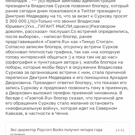
неполадок". *** [b]Первый замглавы администрации
президента Владислав Сурков позвонил блогеру, который
ранее сегодня днем пожаловался в Twitter президенту
Дмитрию Медведеву на то, что за визит к Суркову просят
$ 300 000.[/b]«Только что звонил Владислав
Юрьевич:)Ухх...ГИГАНТ МЫСЛИ,однако:)Разговором
доволен, рассказал- послушал.Со встречей определились,
после выборов», - написал блогер, ранее
представившийся «Газете.Ru» как «Тимур Стигал».
Согласно записям блогера, отсрочку встречи Сурков
обосновал плотностью графика, так как «на холодную
голову интересней общаться :) а пока там не до нас»
(орфография и пунктуация автора-). жалоба блогера на
поборы, которые якобы берут в окружении Владислава
Суркова за организацию встречи с ним, стала причиной
переписки Двитрия Медведева и его помощника Аркадия
Дворковича. Президент ответил блогеру, что показал его
запись Суркову и предложил позвонить тому в приемную,
а Дворкович выложил телефон приемной чиновника. В
беседе с «Газетой.Ru» блогер сказал, что причиной для
его обращения Суркову стало желание остановить
«неофициальную войну», которая идет на Северном
Кавказе, в частности в Чечне.
Экс-директор Popcorn Books получил четыре года
14:41
условно