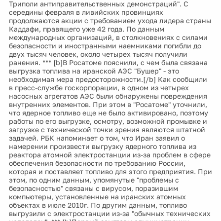
Триполи антиправительственных демонстраций". С
середины февраля в ливийских провинциях
продолжаются акции с требованием ухода лидера страны
Каддафи, правящего уже 42 года. По данным
международных организаций, в столкновениях с силами
безопасности и иностранными наемниками погибли до
двух тысяч человек, около четырех тысяч получили
ранения. *** [b]В Росатоме пояснили, с чем была связана
выгрузка топлива на иранской АЭС "Бушер" - это
необходимая мера предосторожности.[/b] Как сообщили
в пресс-службе госкорпорации, в одном из четырех
насосных агрегатов АЭС были обнаружены повреждения
внутренних элементов. При этом в "Росатоме" уточнили,
что ядерное топливо еще не было активировано, поэтому
работы по его выгрузке, осмотру, возможной промывке и
загрузке с технической точки зрения являются штатной
задачей. РБК напоминает о том, что Иран заявил о
намерении произвести выгрузку ядерного топлива из
реактора атомной электростанции из-за проблем в сфере
обеспечения безопасности по требованию России,
которая и поставляет топливо для этого предприятия. При
этом, по одним данным, упомянутые "проблемы с
безопасностью" связаны с вирусом, поразившим
компьютеры, установленные на иранских атомных
объектах в июле 2010г. По другим данным, топливо
выгрузили с электростанции из-за "обычных технических