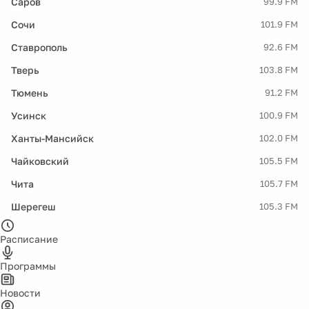
Саров
99.9 FM
Сочи
101.9 FM
Ставрополь
92.6 FM
Тверь
103.8 FM
Тюмень
91.2 FM
Усинск
100.9 FM
Ханты-Мансийск
102.0 FM
Чайковский
105.5 FM
Чита
105.7 FM
Шерегеш
105.3 FM
Расписание
Программы
Новости