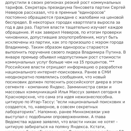
допустили в своих регионах резкий рост коммунальных
тарифов. Секретарь президиума Генсовета партии Сергей
Неверов рассказал, что в премные "единоросов"
постоянно обращаются граждане с жалобами на ценовой
беспредел. В некоторых городах квартплата выросла за
год в два раз. Партия власти тащетельно изучает каждое
обращение. И как заверил Неверов, по итогам проверки
чиновники, допустившие злоупотребления, могут быть
исключены из партии, как это произошло с мэром города
Владимимр. Таким образом единоросы стараются
выполнить поручение своего лидера Владимира Путина. В
январе премьер объявил недопустимым рост стоимости
коммунальных услуг больше чем на 15 процентов. ***
Российские власти отрицают информацию о разработке
национального интернет-поисковика. Ранее в СМИ
неоднократно появлялись сообщения, что новый
посиковик должен потеснить российскогот диера в этом
сегменте - компанию Яндекс. Замминистра связи и
массовых коммуникаций Илья Массух заявил сегодня в
Красноярскне, что сама эта идея нежизнеспособна.
цитирую по Итар-Тассу: "если национальный поисковик и
создается, то, наверное, в совсем секретных
лабораториях". Напомню. ранее Минкомсвязи уже
выступал с подобными опровержениями. А глава
Ведомства ждаже заявлял, что власти никак не хотят -
цитирую забираться на поляну Яндекса. Кстати,