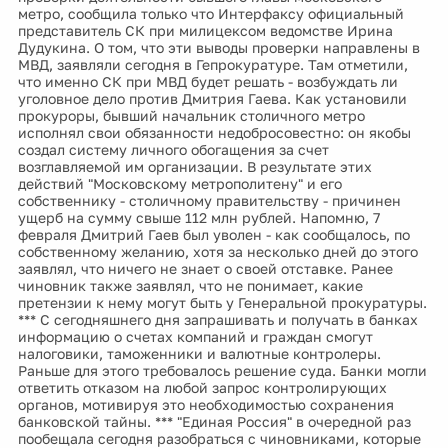
метро, сообщила только что Интерфаксу официальный
представитель СК при милицексом ведомстве Ирина
Дудукина. О том, что эти выводы проверки направлены в
МВД, заявляли сегодня в Гепрокуратуре. Там отметили,
что именно СК при МВД будет решать - возбуждать ли
уголовное дело против Дмитрия Гаева. Как установили
прокуроры, бывший начальник столичного метро
исполнял свои обязанности недобросовестно: он якобы
создал систему личного обогащения за счет
возглавляемой им организации. В результате этих
действий "Московскому метрополитену" и его
собственнику - столичному правительству - причинен
ущерб на сумму свыше 112 млн рублей. Напомню, 7
февраля Дмитрий Гаев был уволен - как сообщалось, по
собственному желанию, хотя за несколько дней до этого
заявлял, что ничего не знает о своей отставке. Ранее
чиновник также заявлял, что не понимает, какие
претензии к нему могут быть у Генеральной прокуратуры.
*** С сегодняшнего дня запрашивать и получать в банках
информацию о счетах компаний и граждан смогут
налоговики, таможенники и валютные контролеры.
Раньше для этого требовалось решение суда. Банки могли
ответить отказом на любой запрос контролирующих
органов, мотивируя это необходимостью сохранения
банковской тайны. *** "Единая Россия" в очередной раз
пообещала сегодня разобраться с чиновниками, которые