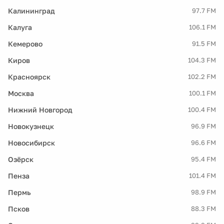
Калининград
97.7 FM
Калуга
106.1 FM
Кемерово
91.5 FM
Киров
104.3 FM
Красноярск
102.2 FM
Москва
100.1 FM
Нижний Новгород
100.4 FM
Новокузнецк
96.9 FM
Новосибирск
96.6 FM
Озёрск
95.4 FM
Пенза
101.4 FM
Пермь
98.9 FM
Псков
88.3 FM