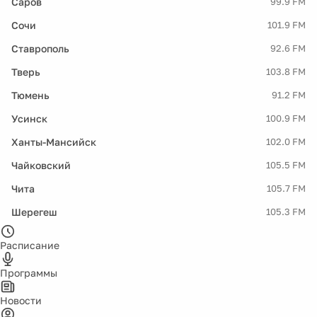
Саров
99.9 FM
Сочи
101.9 FM
Ставрополь
92.6 FM
Тверь
103.8 FM
Тюмень
91.2 FM
Усинск
100.9 FM
Ханты-Мансийск
102.0 FM
Чайковский
105.5 FM
Чита
105.7 FM
Шерегеш
105.3 FM
Расписание
Программы
Новости