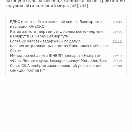
накануне было объявлено, что Яндекс попал в рейтинг 50
ведущих айти-компаний мира. [h3][/h3]
ВДНХ может войти в основной список Всемирного
23:05
наследия ЮНЕСКО
Китай запустит первый регулярный контейнерный
22:34
маршрут в ЕС через Севморпуть
Более 20 человек задержаны по делу о
22:12
незарегистрированных криптообменниках в «Москва-
Сити»
Минздрав добавил в ЖНВЛП препарат «Энхерту»
22:12
«Флит Лизинг» купил бывшую «дочку» Mercedes-Benz
21:39
Сенат США одобрил законопроект об ужесточении
21:08
санкций против РФ