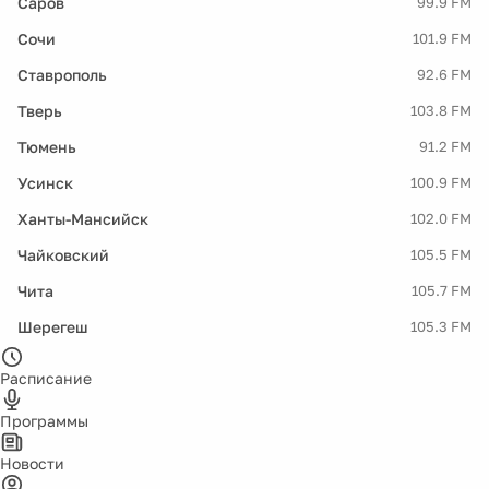
Саров
99.9 FM
Сочи
101.9 FM
Ставрополь
92.6 FM
Тверь
103.8 FM
Тюмень
91.2 FM
Усинск
100.9 FM
Ханты-Мансийск
102.0 FM
Чайковский
105.5 FM
Чита
105.7 FM
Шерегеш
105.3 FM
Расписание
Программы
Новости