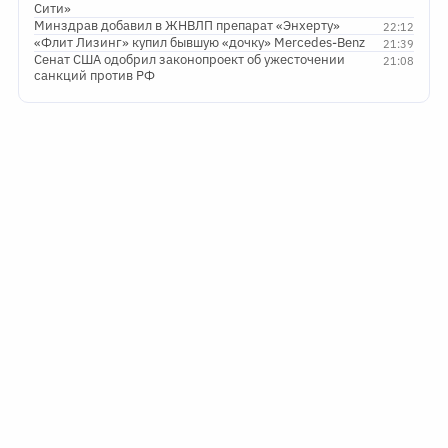
Сити»
Минздрав добавил в ЖНВЛП препарат «Энхерту»
22:12
«Флит Лизинг» купил бывшую «дочку» Mercedes-Benz
21:39
Сенат США одобрил законопроект об ужесточении
21:08
санкций против РФ