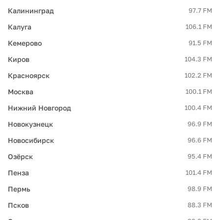
Калининград
97.7 FM
Калуга
106.1 FM
Кемерово
91.5 FM
Киров
104.3 FM
Красноярск
102.2 FM
Москва
100.1 FM
Нижний Новгород
100.4 FM
Новокузнецк
96.9 FM
Новосибирск
96.6 FM
Озёрск
95.4 FM
Пенза
101.4 FM
Пермь
98.9 FM
Псков
88.3 FM