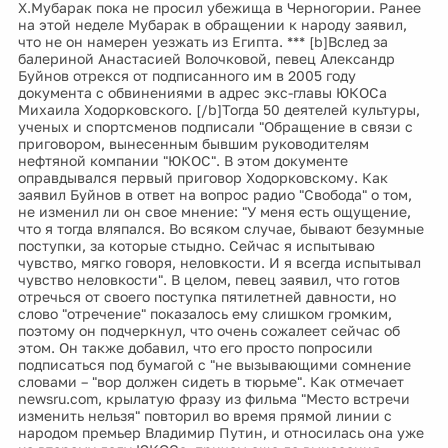
Х.Мубарак пока не просил убежища в Черногории. Ранее
на этой неделе Мубарак в обращении к народу заявил,
что не он намерен уезжать из Египта. *** [b]Вслед за
балериной Анастасией Волочковой, певец Александр
Буйнов отрекся от подписанного им в 2005 году
документа с обвинениями в адрес экс-главы ЮКОСа
Михаила Ходорковского. [/b]Тогда 50 деятелей культуры,
ученых и спортсменов подписали "Обращение в связи с
приговором, вынесенным бывшим руководителям
нефтяной компании "ЮКОС". В этом документе
оправдывался первый приговор Ходорковскому. Как
заявил Буйнов в ответ на вопрос радио "Свобода" о том,
не изменил ли он свое мнение: "У меня есть ощущение,
что я тогда вляпался. Во всяком случае, бывают безумные
поступки, за которые стыдно. Сейчас я испытываю
чувство, мягко говоря, неловкости. И я всегда испытывал
чувство неловкости". В целом, певец заявил, что готов
отречься от своего поступка пятилетней давности, но
слово "отречение" показалось ему слишком громким,
поэтому он подчеркнул, что очень сожалеет сейчас об
этом. Он также добавил, что его просто попросили
подписаться под бумагой с "не вызывающими сомнение
словами – "вор должен сидеть в тюрьме". Как отмечает
newsru.com, крылатую фразу из фильма "Место встречи
изменить нельзя" повторил во время прямой линии с
народом премьер Владимир Путин, и относилась она уже