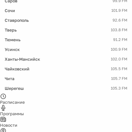
Саров
99.9 FM
Сочи
101.9 FM
Ставрополь
92.6 FM
Тверь
103.8 FM
Тюмень
91.2 FM
Усинск
100.9 FM
Ханты-Мансийск
102.0 FM
Чайковский
105.5 FM
Чита
105.7 FM
Шерегеш
105.3 FM
Расписание
Программы
Новости