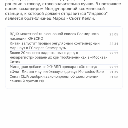
ранение в голову, стало значительно лучше. В настоящее
время командиром Международной космической
станции, к которой должен отправиться "Индевор",
является брат-близнец Марка - Скотт Келли.
ВДНХ может войти в основной список Всемирного
23:05
наследия ЮНЕСКО
Китай запустит первый регулярный контейнерный
22:34
маршрут в ЕС через Севморпуть
Более 20 человек задержаны по делу о
22:12
незарегистрированных криптообменниках в «Москва-
Сити»
Минздрав добавил в ЖНВЛП препарат «Энхерту»
22:12
«Флит Лизинг» купил бывшую «дочку» Mercedes-Benz
21:39
Сенат США одобрил законопроект об ужесточении
21:08
санкций против РФ