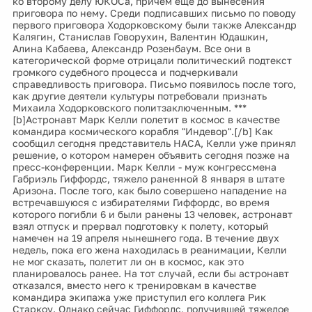
ко второму делу ЮКОСа, причем еще до вынесения
приговора по нему. Среди подписавших письмо по поводу
первого приговора Ходорковскому были также Александр
Калягин, Станислав Говорухин, Валентин Юдашкин,
Алина Кабаева, Александр Розенбаум. Все они в
категорической форме отрицали политический подтекст
громкого судебного процесса и подчеркивали
справедливость приговора. Письмо появилось после того,
как другие деятели культуры потребовали признать
Михаила Ходорковского политзаключенным. ***
[b]Астронавт Марк Келли полетит в космос в качестве
командира космического корабля "Индевор".[/b] Как
сообщил сегодня представитель НАСА, Келли уже принял
решение, о котором намерен объявить сегодня позже на
пресс-конференции. Марк Келли - муж конгрессмена
Габриэль Гиффордс, тяжело раненной 8 января в штате
Аризона. После того, как было совершено нападение на
встречавшуюся с избирателями Гиффордс, во время
которого погибли 6 и были ранены 13 человек, астронавт
взял отпуск и прервал подготовку к полету, который
намечен на 19 апреля нынешнего года. В течение двух
недель, пока его жена находилась в реанимации, Келли
не мог сказать, полетит ли он в космос, как это
планировалось ранее. На тот случай, если бы астронавт
отказался, вместо него к тренировкам в качестве
командира экипажа уже приступил его коллега Рик
Старкоу. Однако сейчас Гиффордс, получившей тяжелое