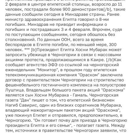
2 февраля в центре египетской столицы, возросло до 11
человек, пострадали более 900 демонстрантов[/b], такие
данные сообщили сегодня в Минздраве страны. Ранее
министр здравоохранения Египта говорил о 8-ми
погибших. Минздрав не приводит информации о
погибших и пострадавших 3 и 4 февраля. Впрочем, судя
по поступающим сообщениям, сегодня обошлось без
столкновений. По данным ООН, всего за время
беспорядков в Египте погибли, по меньшей мере, 300
человек. *** [b]Президент Египта Хосни Мубарак может
запросить убежище в Черногории в связи с массовыми
акциями протеста, продолжающимися в Каире. [/b]Как
сообщает агентство ЭФЭ со ссылкой на черногорский
еженедельник "Монитор", в прошлом году египетская
телекоммуникационная компания "Ораском" заключила
договор с правительством Черногории на строительство
фешенебельного гостиничного комплекса на полуострове
Луштица. Владельцем большого пакета акций "Ораскома"
является сын Хосни Мубарака - Гамаль. Черногорская
газета "Дан" пишет о том, что египетский бизнесмен
Нагиб Савирис, один из близких соратников Мубарака,
владеющий мажоритарным пакетом акций "Ораскома",
уже покинул Египет и отправился, предположительно, в
Черногорию. "Он готовит почву для приезда в Черногорию
президента Египта и его семьи", - полагает газета. Между
тем, источники в правительстве Черногории заявили, что