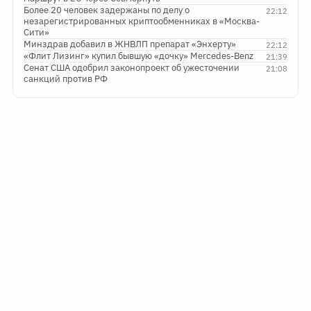
Более 20 человек задержаны по делу о
22:12
незарегистрированных криптообменниках в «Москва-
Сити»
Минздрав добавил в ЖНВЛП препарат «Энхерту»
22:12
«Флит Лизинг» купил бывшую «дочку» Mercedes-Benz
21:39
Сенат США одобрил законопроект об ужесточении
21:08
санкций против РФ