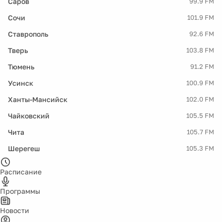
Саров
99.9 FM
Сочи
101.9 FM
Ставрополь
92.6 FM
Тверь
103.8 FM
Тюмень
91.2 FM
Усинск
100.9 FM
Ханты-Мансийск
102.0 FM
Чайковский
105.5 FM
Чита
105.7 FM
Шерегеш
105.3 FM
Расписание
Программы
Новости