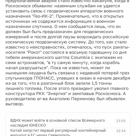
предполагаемой аварии стало известно накануне, когда в
Роскосмосе объявили: наземным службам не удается
установить связь с геодезическим аппаратом военного
назначения "Гео-ИК-2". Примечательно, что в открытых
источниках не содержится информация о военном
назначении спутника. О нем сообщается лишь, что он
должен был быть предназначен для геодезических
измерений и после долгой паузы возрождать российскую
космическую геодезическую систему. До того, как стало
известно о неисправностях, отмечалось, что пуск ракеты-
носителя "Рокот" состоялся в восьмую годовщину со дня
гибели американского шаттла Columbia с экипажем из
семи астронавтов, "в ту самую минуту, когда корабль
начал разрушаться". Пока не известно, может ли
нынешняя неудача быть связана с недавней потерей трех
спутьникорв ГЛОНАСС, упавших в океан в начале декабря
из-за того, что в разгонный блок залили 1,5 тонны
лишнего топлива. После этого президент уволил главного
конструктора РКК "Энергия" и замглавыв Роскосмоса. А
руководителю аг-ва Анатолию Перминову был объявлен
выговор.
ВДНХ может войти в основной список Всемирного
23:05
наследия ЮНЕСКО
Китай запустит первый регулярный контейнерный
22:34
маршрут в ЕС через Севморпуть