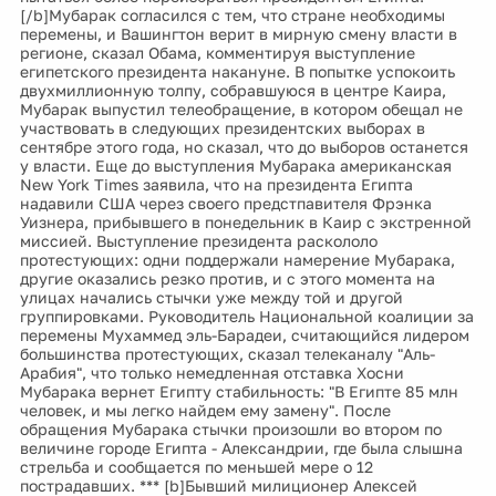
[/b]Мубарак согласился с тем, что стране необходимы
перемены, и Вашингтон верит в мирную смену власти в
регионе, сказал Обама, комментируя выступление
египетского президента накануне. В попытке успокоить
двухмиллионную толпу, собравшуюся в центре Каира,
Мубарак выпустил телеобращение, в котором обещал не
участвовать в следующих президентских выборах в
сентябре этого года, но сказал, что до выборов останется
у власти. Еще до выступления Мубарака американская
New York Times заявила, что на президента Египта
надавили США через своего предстпавителя Фрэнка
Уизнера, прибывшего в понедельник в Каир с экстренной
миссией. Выступление президента раскололо
протестующих: одни поддержали намерение Мубарака,
другие оказались резко против, и с этого момента на
улицах начались стычки уже между той и другой
группировками. Руководитель Национальной коалиции за
перемены Мухаммед эль-Барадеи, считающийся лидером
большинства протестующих, сказал телеканалу "Аль-
Арабия", что только немедленная отставка Хосни
Мубарака вернет Египту стабильность: "В Египте 85 млн
человек, и мы легко найдем ему замену". После
обращения Мубарака стычки произошли во втором по
величине городе Египта - Александрии, где была слышна
стрельба и сообщается по меньшей мере о 12
пострадавших. *** [b]Бывший милиционер Алексей