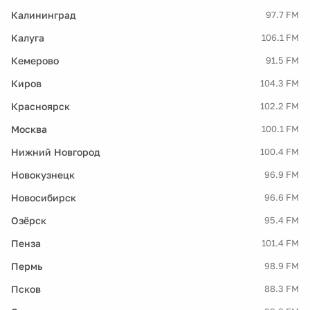
Калининград
97.7 FM
Калуга
106.1 FM
Кемерово
91.5 FM
Киров
104.3 FM
Красноярск
102.2 FM
Москва
100.1 FM
Нижний Новгород
100.4 FM
Новокузнецк
96.9 FM
Новосибирск
96.6 FM
Озёрск
95.4 FM
Пенза
101.4 FM
Пермь
98.9 FM
Псков
88.3 FM