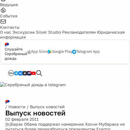
Ведущие
События
Контакты
О нас
Экскурсии
Silver Studio
Рекламодателям
Юридическая
информация
Слушайте
App Store
Google Play
Telegram App
Серебряный
дождь
12+
/
Новости
/
Выпуск новостей
Выпуск новостей
02 февраля 2011
[b]Барак Обама поддержал намерение Хосни Мубарака не
пытаться более переизбраться президентом Египта: