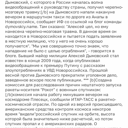
Дымовский, с которого в России началась волна
видеообращений к руководству страны, получил черепно-
мозговую травму:[/b] на Дымовского напали накануне
вечером в маршрутном такси по дороге из Анапы в
Новороссийск, сообщает ИФ со ссылкой на блог команды
dymovskiy.name. Там сказано: "Алексей цел, но ему
нанесена черепно-мозговая травма. В данное время он
находится в Новороссийске и пытается подать заявление
в местную милицию, что у него не очень хорошо
получается". "Мы уже совершенно точно знаем, что
нападение не было с целью ограбления", - говорится в
блоге. Бывший майор милиции Алексей Дымовский стал
известен в конце 2009 года, когда опубликовал
видеообращение к премьеру Путину с рассказом
злоупотреблениях в УВД Новороссийска. Прошлой
весной против Дымовского прекратили уголовное дело,
заведенное вскоре после публикации. *** [b]Создана
комиссия для расследования причин нештатного запуска
ракеты-носителя "Рокот" с военным спутником:
[/b]комиссия начала работу минувшим вечером на
космодроме Плесецк, сообщили ИТАР-ТАСС в ракетно-
космической отрасли. По одной из версий происшедшего,
американские средства контроля космоса некотрое
время "видели"российский спутник на орбите, высота
которой была значительно ниже расчетной, но потом
спутник пропал и с американских радаров. О