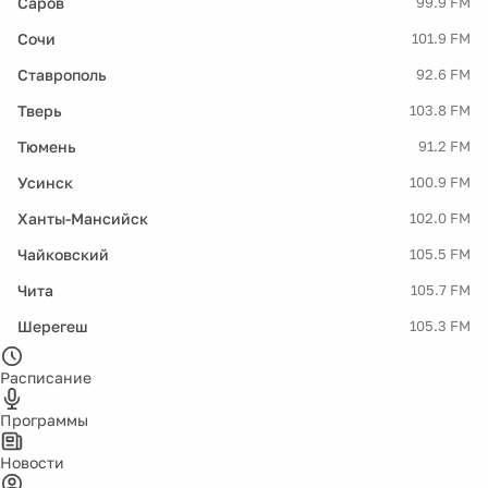
Саров
99.9 FM
Сочи
101.9 FM
Ставрополь
92.6 FM
Тверь
103.8 FM
Тюмень
91.2 FM
Усинск
100.9 FM
Ханты-Мансийск
102.0 FM
Чайковский
105.5 FM
Чита
105.7 FM
Шерегеш
105.3 FM
Расписание
Программы
Новости