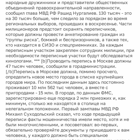
народные дружинники и представители общественных
объединений правоохранительной направленности,
сообщил глава МВД РФ Рашид Нургалиев. 130 тысяч - это
на 30 тысяч больше, чем следило за порядком во время
региональных выборов, прошедших в воскресенье. Части
милиционеров предстоит охранять переписчиков,
которые должны провести анкетирование граждан из
"группы риска", бомжей и беспризорников, а также тех,
кто находится в СИЗО и спецприемниках. За каждым
переписным участком закреплен сотрудник милиции, при
необходимости переписные участки будут обследоваться
кинологами. *** [b]Проводить перепись в Москве должны
47 тысяч человек, сообщили в горадминистрации.
[/b]Перепись в Морскве должна, помимо просчего,
определить новое место города в списке крупнейших
городов мира. По последним данным здесь постоянно
проживают 10 млн 562 тыс человек, а вместе с
пригородами - 15 млн. В городе, по данным ФМС,
зарегистрировано еще порядка 2 млн приезжих и, как
минимум, столько же находятся в столице на
нелегальном положении. Первый замглавы МВД РФ
Михаил Суходольский сказал, что ходе предыдущей
переписи факты мошенничества имели место, хотя и не
были многочисленными, и посоветовал: во-первых,
обязательно проверяйте документы у пришедшего к вам
человека, у каждого должно быть специальное