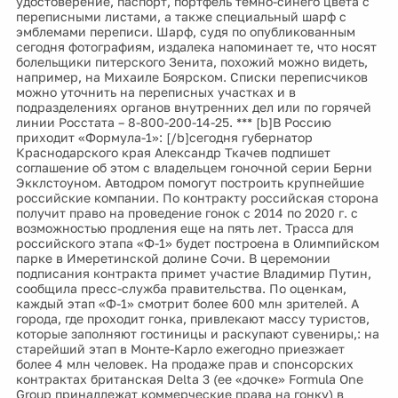
удостоверение, паспорт, портфель темно-синего цвета с
переписными листами, а также специальный шарф с
эмблемами переписи. Шарф, судя по опубликованным
сегодня фотографиям, издалека напоминает те, что носят
болельщики питерского Зенита, похожий можно видеть,
например, на Михаиле Боярском. Списки переписчиков
можно уточнить на переписных участках и в
подразделениях органов внутренних дел или по горячей
линии Росстата – 8-800-200-14-25. *** [b]В Россию
приходит «Формула-1»: [/b]сегодня губернатор
Краснодарского края Александр Ткачев подпишет
соглашение об этом с владельцем гоночной серии Берни
Экклстоуном. Автодром помогут построить крупнейшие
российские компании. По контракту российская сторона
получит право на проведение гонок с 2014 по 2020 г. с
возможностью продления еще на пять лет. Трасса для
российского этапа «Ф-1» будет построена в Олимпийском
парке в Имеретинской долине Сочи. В церемонии
подписания контракта примет участие Владимир Путин,
сообщила пресс-служба правительства. По оценкам,
каждый этап «Ф-1» смотрит более 600 млн зрителей. А
города, где проходит гонка, привлекают массу туристов,
которые заполняют гостиницы и раскупают сувениры,: на
старейший этап в Монте-Карло ежегодно приезжает
более 4 млн человек. На продаже прав и спонсорских
контрактах британская Delta 3 (ее «дочке» Formula One
Group принадлежат коммерческие права на гонку) в