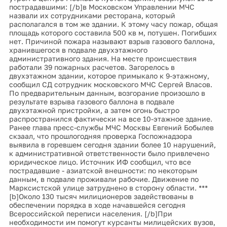
пострадавшими: [/b]в Московском Управлении МЧС
назвали их сотрудниками ресторана, который
располагался в том же здании. К этому часу пожар, общая
площадь которого составила 500 кв м, потушен. Погибших
нет. Причиной пожара называют взрыв газового баллона,
хранившегося в подвале двухэтажного
административного здания. На месте происшествия
работали 39 пожарных расчетов. Загорелось в
двухэтажном здании, которое примыкало к 9-этажному,
сообщил СД сотрудник московского МЧС Сергей Власов.
По предварительным данным, возгорание произошло в
результате взрыва газового баллона в подвале
двухэтажной пристройки, а затем огонь быстро
распространился фактически на все 10-этажное здание.
Ранее глава пресс-службы МЧС Москвы Евгений Бобылев
скзаал, что прошлогодняя проверка Госпожнадзора
выявила в горевшем сегодня здании более 10 нарушений,
к административной ответственности было привлечено
юридическое лицо. Источник ИФ сообщил, что все
пострадавшие - азиатской внешности: по некоторым
данным, в подвале проживали рабочие. Движение по
Марксистской улице затруднено в сторону области. ***
[b]Около 130 тысяч милиционеров задействованы в
обеспечении порядка в ходе начавшейся сегодня
Всероссийской переписи населения. [/b]При
необходимости им помогут курсанты милицейских вузов,