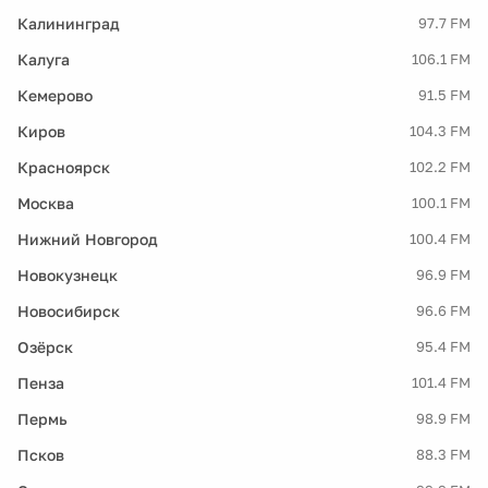
Калининград
97.7 FM
Калуга
106.1 FM
Кемерово
91.5 FM
Киров
104.3 FM
Красноярск
102.2 FM
Москва
100.1 FM
Нижний Новгород
100.4 FM
Новокузнецк
96.9 FM
Новосибирск
96.6 FM
Озёрск
95.4 FM
Пенза
101.4 FM
Пермь
98.9 FM
Псков
88.3 FM