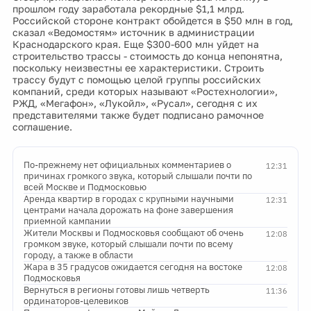
прошлом году заработала рекордные $1,1 млрд.
Российской стороне контракт обойдется в $50 млн в год,
сказал «Ведомостям» источник в администрации
Краснодарского края. Еще $300-600 млн уйдет на
строительство трассы - стоимость до конца непонятна,
поскольку неизвестны ее характеристики. Строить
трассу будут с помощью целой группы российских
компаний, среди которых называют «Ростехнологии»,
РЖД, «Мегафон», «Лукойл», «Русал», сегодня с их
представителями также будет подписано рамочное
соглашение.
По-прежнему нет официальных комментариев о
12:31
причинах громкого звука, который слышали почти по
всей Москве и Подмосковью
Аренда квартир в городах с крупными научными
12:31
центрами начала дорожать на фоне завершения
приемной кампании
Жители Москвы и Подмосковья сообщают об очень
12:08
громком звуке, который слышали почти по всему
городу, а также в области
Жара в 35 градусов ожидается сегодня на востоке
12:08
Подмосковья
Вернуться в регионы готовы лишь четверть
11:36
ординаторов-целевиков