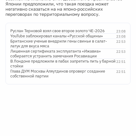
Японии предположили, что такая поездка может
негативно сказаться на на японо-российских
переговорах по территориальному вопросу.
Руслан Терновой взял свое второе золото ЧЕ-2026
23:08
YouTube заблокировал каналы «Русской общины»
23:08
Британские ученые внедрили гены свиньи в салат-
22:53
латук для вкуса мяса
Лишенная сертификата эксплуатанта «Ижавиа»
22:53
собирается устранить замечания Росавиации
В Лондоне предложили в пабах запретить пить у барной
22:51
стойки
Глава ДУМ Москвы Аляутдинов опроверг создание
22:51
собственной партии