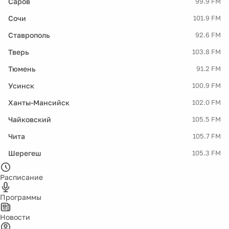
Саров
99.9 FM
Сочи
101.9 FM
Ставрополь
92.6 FM
Тверь
103.8 FM
Тюмень
91.2 FM
Усинск
100.9 FM
Ханты-Мансийск
102.0 FM
Чайковский
105.5 FM
Чита
105.7 FM
Шерегеш
105.3 FM
Расписание
Программы
Новости