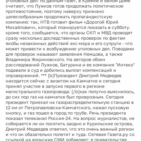
уголовных дел: по данным газет, в Кремле и Белом Доме
считают, что Лужков готов продолжать политическое
противостояние, поэтому наверху признано
целесообразным продолжать пропагандистскую
компанию: так, НТВ готовит фильм «Дорогой Юрий
Михайлович», который планируется показать в субботу.
кроме того, сообщается, что органы СКП и МВД проводят
сразу несколько доследственных проверок по фактам
якобы незаконных действий экс-мэра и его супруги - что
может привести к возбуждению уголовных дел. Поводами
для проверок называют заявления Немцова, а также
Владимира Жириновского. На авторов обоих
расследований Лужков, Батурина и ее компания "Интеко"
подавали в суд и добились выплат компенсаций и
опровержений. *** [b]Президент Дмитрий Медведев
находится сейчас с визитом на Камчатке и сегодня
принял участие в запуске первого в регионе
магистрального газопровода: [/b]как попутно выяснилось,
до сих пор газ на камчатке был приврозным. Сегодня
президент приехал на газораспределительную станцию в
12 км от Петропавловска-Камчатского, нажал пусковую
кнопку, и газ пошел в город по трубе. Речь президента
показал телеканал Россия-24. На вопрос журналистов, не
собирается ли он посетить заодно и Курильские острова,
Дмитрий Медведев ответил, что это очень важный регион
и что он обазательно полетит и туда. Сетевая Газета.ру со
ссылкой на японские СМИ добавляет: в правительстве