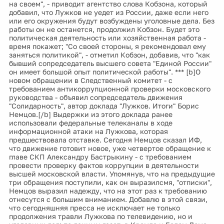
на своем", - приводит агентство слова Кобзона, который
добавил, что Лужков не уедет из России, даже если него
или его окружения будут возбуждены уголовные дела. Без
работы он не останется, продолжил Кобзон. Будет это
политическая деятельность или хозяйственная работа -
время покажет; "Со своей стороны, я рекомендовал ему
заняться политикой", - отметил Кобзон, добавив, что "как
бывший сопредседатель высшего совета "Единой России"
он имеет большой опыт политической работы". *** [b]О
новом обращении в Следственный комитет - с
требованием антикоррупционной проверки московского
руководства - объявил сопредседатель движения
"Солидарность", автор доклада "Лужков. Итоги" Борис
Немцов.[/b] Выдержки из этого доклада ранее
использовали федеральные телеканалы в ходе
информационной атаки на Лужкова, которая
предшествовала отставке. Сегодня Немцов сказал ИФ,
что движение готовит новое, уже четвертое обращение к
главе СКП Александру Бастрыкину - с требованием
провести проверку фактов коррупции в деятельности
высшей московской власти. Упомянув, что на предыдущие
три обращения поступили, как он выразилсмя, "отписки",
Немцов выразил надежду, что на этот раз к требованию
отнесутся с большим вниманием. Добавлю в этой связи,
что сегодняшняя пресса не исключает не только
продолжения травли Лужкова по телевидению, но и