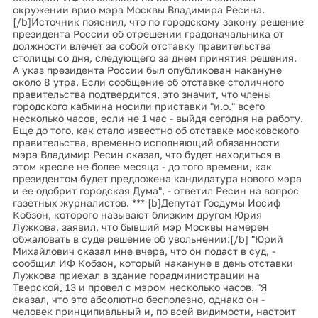
окружении врио мэра Москвы Владимира Ресина.
[/b]Источник пояснил, что по городскому закону решение
президента России об отрешении градоначальника от
должности влечет за собой отставку правительства
столицы со дня, следующего за днем принятия решения.
А указ президента России был опубликован накануне
около 8 утра. Если сообщение об отставке столичного
правительства подтвердится, это значит, что члены
городского кабмина носили приставки "и.о." всего
несколько часов, если не 1 час - выйдя сегодня на работу.
Еще до того, как стало известно об отставке московского
правительства, временно исполняющий обязанности
мэра Владимир Ресин сказал, что будет находиться в
этом кресле не более месяца - до того времени, как
президентом будет предложена кандидатура нового мэра
и ее одобрит городская Дума", - ответил Ресин на вопрос
газетных журналистов. *** [b]Депутат Госдумы Иосиф
Кобзон, которого называют близким другом Юрия
Лужкова, заявил, что бывший мэр Москвы намерен
обжаловать в суде решение об увольнении:[/b] "Юрий
Михайлович сказал мне вчера, что он подаст в суд, -
сообщил ИФ Кобзон, который накануне в день отставки
Лужкова приехал в здание горадминистрации на
Тверской, 13 и провел с мэром несколько часов. "Я
сказал, что это абсолютно бесполезно, однако он -
человек принципиальный и, по всей видимости, настоит