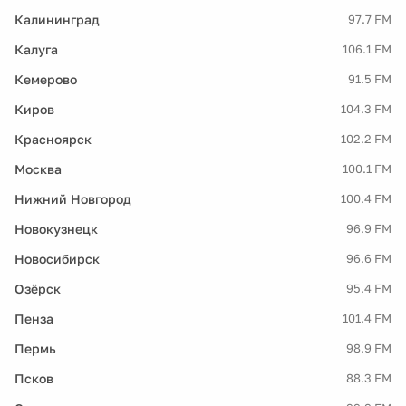
Калининград
97.7 FM
Калуга
106.1 FM
Кемерово
91.5 FM
Киров
104.3 FM
Красноярск
102.2 FM
Москва
100.1 FM
Нижний Новгород
100.4 FM
Новокузнецк
96.9 FM
Новосибирск
96.6 FM
Озёрск
95.4 FM
Пенза
101.4 FM
Пермь
98.9 FM
Псков
88.3 FM