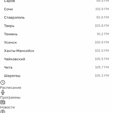
Саров
99.9 FM
Сочи
101.9 FM
Ставрополь
92.6 FM
Тверь
103.8 FM
Тюмень
91.2 FM
Усинск
100.9 FM
Ханты-Мансийск
102.0 FM
Чайковский
105.5 FM
Чита
105.7 FM
Шерегеш
105.3 FM
Расписание
Программы
Новости