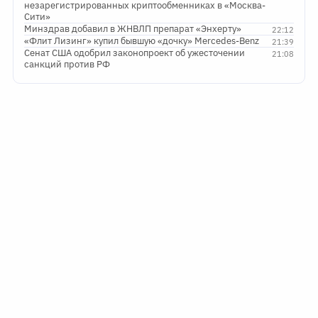
незарегистрированных криптообменниках в «Москва-
Сити»
Минздрав добавил в ЖНВЛП препарат «Энхерту»
22:12
«Флит Лизинг» купил бывшую «дочку» Mercedes-Benz
21:39
Сенат США одобрил законопроект об ужесточении
21:08
санкций против РФ