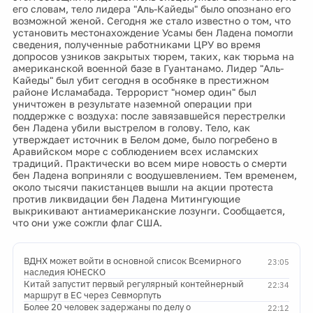
его словам, тело лидера "Аль-Кайеды" было опознано его
возможной женой. Сегодня же стало известно о том, что
установить местонахождение Усамы бен Ладена помогли
сведения, полученные работниками ЦРУ во время
допросов узников закрытых тюрем, таких, как тюрьма на
американской военной базе в Гуантанамо. Лидер "Аль-
Кайеды" был убит сегодня в особняке в престижном
районе Исламабада. Террорист "номер один" был
уничтожен в результате наземной операции при
поддержке с воздуха: после завязавшейся перестрелки
бен Ладена убили выстрелом в голову. Тело, как
утверждает источник в Белом доме, было погребено в
Аравийском море с соблюдением всех исламских
традиций. Практически во всем мире новость о смерти
бен Ладена воприняли с воодушевлением. Тем временем,
около тысячи пакистанцев вышли на акции протеста
против ликвидации бен Ладена Митингующие
выкрикивают антиамериканские лозунги. Сообщается,
что они уже сожгли флаг США.
ВДНХ может войти в основной список Всемирного
23:05
наследия ЮНЕСКО
Китай запустит первый регулярный контейнерный
22:34
маршрут в ЕС через Севморпуть
Более 20 человек задержаны по делу о
22:12