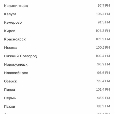
Калининград
97.7 FM
Калуга
106.1 FM
Кемерово
91.5 FM
Киров
104.3 FM
Красноярск
102.2 FM
Москва
100.1 FM
Нижний Новгород
100.4 FM
Новокузнецк
96.9 FM
Новосибирск
96.6 FM
Озёрск
95.4 FM
Пенза
101.4 FM
Пермь
98.9 FM
Псков
88.3 FM